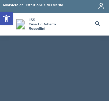
Vai ai contenuti
Vai al menu di navigazione
Vai al footer
Ministero dell'Istruzione e del Merito
Open toolbar
IISS
Cine-Tv Roberto
Rossellini