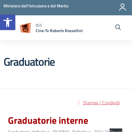
Vai ai contenuti
Vai al menu di navigazione
Vai al footer
Ministero dell'Istruzione e del Merito
Open toolbar
IISS
Cine-Tv Roberto Rossellini
Graduatorie
Stampa / Condividi
Graduatorie interne