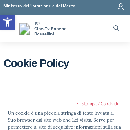
Vai ai contenuti
Vai al menu di navigazione
Vai al footer
Ministero dell'Istruzione e del Merito
Open toolbar
IISS
Cine-Tv Roberto
Rossellini
Cookie Policy
Stampa / Condividi
Un cookie è una piccola stringa di testo inviata al
Suo browser dal sito web che Lei visita. Serve per
permettere al sito di acquisire informazioni sulla sua