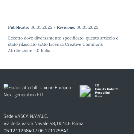
Pubblicato:
Revisione:
30.05.2025
-
30.05.2025
Eccetto dove diversamente specificato, questo articolo è
stato rilasciato sotto Licenza Creative Commons
Attribuzione 4.0 Italia.
IISS
Cine-Tv Roberto
Rossellini
Roma
Sede VASCA NAVALE:
Via della Vasca Navale 58, 00146 Roma
06.121125840 / 06.121125841