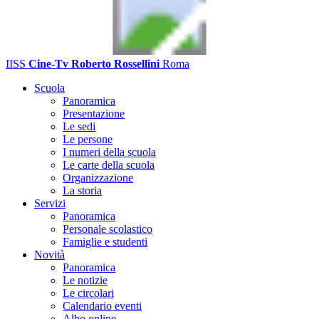
IISS
Cine-Tv Roberto Rossellini
Roma
Scuola
Panoramica
Presentazione
Le sedi
Le persone
I numeri della scuola
Le carte della scuola
Organizzazione
La storia
Servizi
Panoramica
Personale scolastico
Famiglie e studenti
Novità
Panoramica
Le notizie
Le circolari
Calendario eventi
Albo online