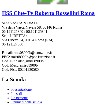
IISS
Cine-Tv Roberto Rossellini
Roma
Sede VASCA NAVALE:
Via della Vasca Navale 58, 00146 Roma
06.121125840 / 06.121125841
Sede LIBETTA:
Via Libetta 14, 00154 Roma (RM)
06.121127680
-----------------------------------
E-mail: rmis08900b@istruzione.it
PEC: rmis08900b@pec.istruzione.it
Cod. IPA: istsc_rmis08900b
Cod. Mecc: rmis08900b
Cod. Fisc: 80201230580
La Scuola
Presentazione
Le sedi
Le persone
I numeri della scuola