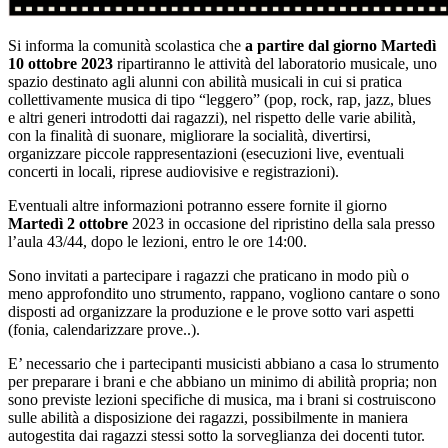
Si informa la comunità scolastica che
a partire dal giorno Martedì
10 ottobre 2023
ripartiranno le attività del laboratorio musicale, uno
spazio destinato agli alunni con abilità musicali in cui si pratica
collettivamente musica di tipo “leggero” (pop, rock, rap, jazz, blues
e altri generi introdotti dai ragazzi), nel rispetto delle varie abilità,
con la finalità di suonare, migliorare la socialità, divertirsi,
organizzare piccole rappresentazioni (esecuzioni live, eventuali
concerti in locali, riprese audiovisive e registrazioni).
Eventuali altre informazioni potranno essere fornite il giorno
Martedì 2 ottobre
2023 in occasione del ripristino della sala presso
l’aula 43/44, dopo le lezioni, entro le ore 14:00.
Sono invitati a partecipare i ragazzi che praticano in modo più o
meno approfondito uno strumento, rappano, vogliono cantare o sono
disposti ad organizzare la produzione e le prove sotto vari aspetti
(fonia, calendarizzare prove..).
E’ necessario che i partecipanti musicisti abbiano a casa lo strumento
per preparare i brani e che abbiano un minimo di abilità propria; non
sono previste lezioni specifiche di musica, ma i brani si costruiscono
sulle abilità a disposizione dei ragazzi, possibilmente in maniera
autogestita dai ragazzi stessi sotto la sorveglianza dei docenti tutor.