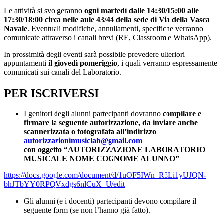
Le attività si svolgeranno
ogni martedì dalle 14:30/15:00 alle
17:30/18:00 circa nelle aule 43/44 della sede di Via della Vasca
Navale
. Eventuali modifiche, annullamenti, specifiche verranno
comunicate attraverso i canali brevi (RE, Classroom e WhatsApp).
In prossimità degli eventi sarà possibile prevedere ulteriori
appuntamenti
il giovedì pomeriggio
, i quali verranno espressamente
comunicati sui canali del Laboratorio.
PER ISCRIVERSI
I genitori degli alunni partecipanti dovranno
compilare e
firmare la seguente autorizzazione, da inviare anche
scannerizzata o fotografata all’indirizzo
autorizzazionimusiclab@gmail.com
con oggetto “AUTORIZZAZIONE LABORATORIO
MUSICALE NOME COGNOME ALUNNO”
https://docs.google.com/document/d/1uOF5IWn_R3Li1yUJQN-
bhJTbYY0RPQVxdgs6nlCuX_U/edit
Gli alunni (e i docenti) partecipanti devono compilare il
seguente form (se non l’hanno già fatto).