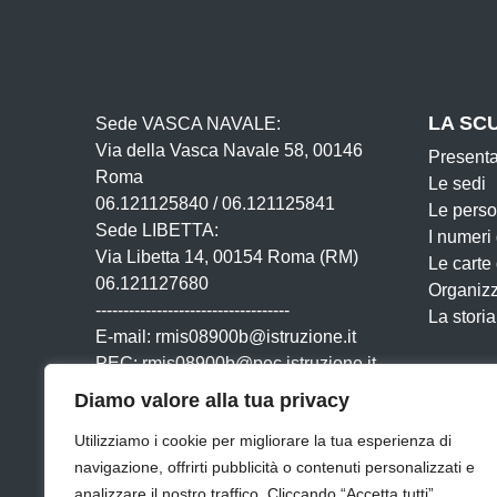
LA SC
Sede VASCA NAVALE:
Via della Vasca Navale 58, 00146
Present
Roma
Le sedi
06.121125840 / 06.121125841
Le pers
Sede LIBETTA:
I numeri
Via Libetta 14, 00154 Roma (RM)
Le carte
06.121127680
Organiz
-----------------------------------
La storia
E-mail: rmis08900b@istruzione.it
PEC: rmis08900b@pec.istruzione.it
Cod. IPA: istsc_rmis08900b
Diamo valore alla tua privacy
Cod. Mecc: rmis08900b
Utilizziamo i cookie per migliorare la tua esperienza di
Cod. Fisc: 80201230580
navigazione, offrirti pubblicità o contenuti personalizzati e
analizzare il nostro traffico. Cliccando “Accetta tutti”,