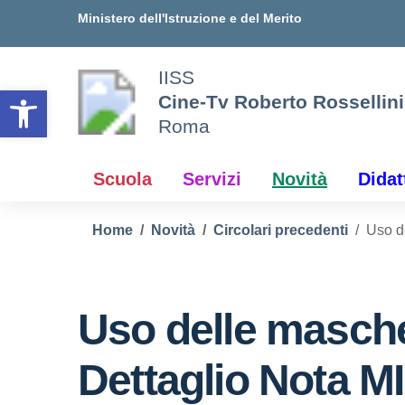
Vai ai contenuti
Vai al menu di navigazione
Vai al footer
Ministero dell'Istruzione e del Merito
IISS
Open toolbar
Cine-Tv Roberto Rossellini
Roma
Scuola
Servizi
Novità
Didat
Home
Novità
Circolari precedenti
Uso d
Uso delle masche
Dettaglio Nota M