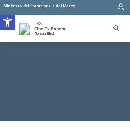
Vai ai contenuti
Vai al menu di navigazione
Vai al footer
Ministero dell'Istruzione e del Merito
Open toolbar
IISS
Cine-Tv Roberto
Rossellini