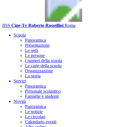
IISS
Cine-Tv Roberto Rossellini
Roma
Scuola
Panoramica
Presentazione
Le sedi
Le persone
I numeri della scuola
Le carte della scuola
Organizzazione
La storia
Servizi
Panoramica
Personale scolastico
Famiglie e studenti
Novità
Panoramica
Le notizie
Le circolari
Calendario eventi
Albo online