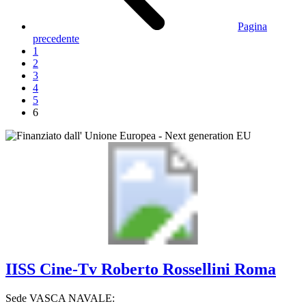
Pagina
precedente
1
2
3
4
5
6
IISS
Cine-Tv Roberto Rossellini
Roma
Sede VASCA NAVALE: