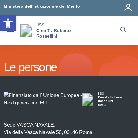
Vai ai contenuti
Vai al menu di navigazione
Vai al footer
Ministero dell'Istruzione e del Merito
Open toolbar
IISS
Cine-Tv Roberto
Rossellini
Le persone
IISS
Cine-Tv Roberto
Rossellini
Roma
Sede VASCA NAVALE:
Via della Vasca Navale 58, 00146 Roma