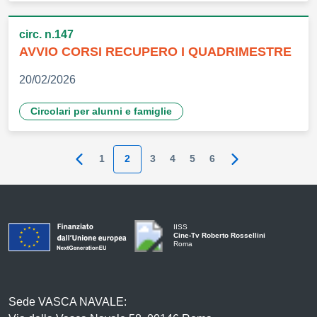
circ. n.147
AVVIO CORSI RECUPERO I QUADRIMESTRE
20/02/2026
Circolari per alunni e famiglie
1
2
3
4
5
6
Pagina precedente
Pagina successi
IISS
Cine-Tv Roberto Rossellini
Roma
Sede VASCA NAVALE: