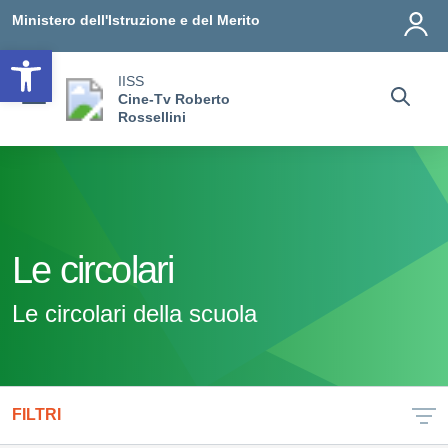
Vai ai contenuti
Vai al menu di navigazione
Vai al footer
Ministero dell'Istruzione e del Merito
Open toolbar
IISS
Cine-Tv Roberto
Rossellini
Le circolari
Le circolari della scuola
FILTRI