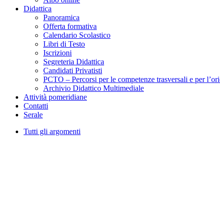
Didattica
Panoramica
Offerta formativa
Calendario Scolastico
Libri di Testo
Iscrizioni
Segreteria Didattica
Candidati Privatisti
PCTO – Percorsi per le competenze trasversali e per l’or
Archivio Didattico Multimediale
Attività pomeridiane
Contatti
Serale
Tutti gli argomenti