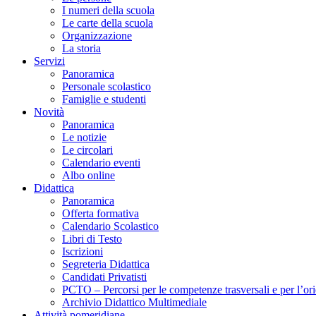
I numeri della scuola
Le carte della scuola
Organizzazione
La storia
Servizi
Panoramica
Personale scolastico
Famiglie e studenti
Novità
Panoramica
Le notizie
Le circolari
Calendario eventi
Albo online
Didattica
Panoramica
Offerta formativa
Calendario Scolastico
Libri di Testo
Iscrizioni
Segreteria Didattica
Candidati Privatisti
PCTO – Percorsi per le competenze trasversali e per l’or
Archivio Didattico Multimediale
Attività pomeridiane