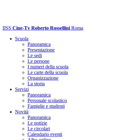
IISS
Cine-Tv Roberto Rossellini
Roma
Scuola
Panoramica
Presentazione
Le sedi
Le persone
I numeri della scuola
Le carte della scuola
Organizzazione
La storia
Servizi
Panoramica
Personale scolastico
Famiglie e studenti
Novità
Panoramica
Le notizie
Le circolari
Calendario eventi
Albo online