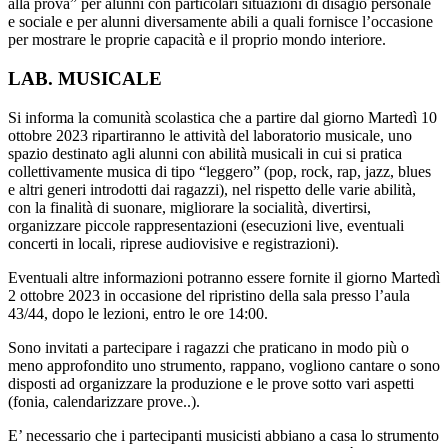
alla prova” per alunni con particolari situazioni di disagio personale
e sociale e per alunni diversamente abili a quali fornisce l’occasione
per mostrare le proprie capacità e il proprio mondo interiore.
LAB. MUSICALE
Si informa la comunità scolastica che a partire dal giorno Martedì 10
ottobre 2023 ripartiranno le attività del laboratorio musicale, uno
spazio destinato agli alunni con abilità musicali in cui si pratica
collettivamente musica di tipo “leggero” (pop, rock, rap, jazz, blues
e altri generi introdotti dai ragazzi), nel rispetto delle varie abilità,
con la finalità di suonare, migliorare la socialità, divertirsi,
organizzare piccole rappresentazioni (esecuzioni live, eventuali
concerti in locali, riprese audiovisive e registrazioni).
Eventuali altre informazioni potranno essere fornite il giorno Martedì
2 ottobre 2023 in occasione del ripristino della sala presso l’aula
43/44, dopo le lezioni, entro le ore 14:00.
Sono invitati a partecipare i ragazzi che praticano in modo più o
meno approfondito uno strumento, rappano, vogliono cantare o sono
disposti ad organizzare la produzione e le prove sotto vari aspetti
(fonia, calendarizzare prove..).
E’ necessario che i partecipanti musicisti abbiano a casa lo strumento