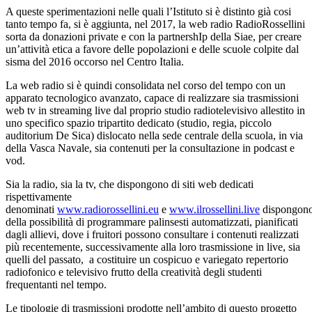
A queste sperimentazioni nelle quali l’Istituto si è distinto già cosi
tanto tempo fa, si è aggiunta, nel 2017, la web radio RadioRossellini
sorta da donazioni private e con la partnershIp della Siae, per creare
un’attività etica a favore delle popolazioni e delle scuole colpite dal
sisma del 2016 occorso nel Centro Italia.
La web radio si è quindi consolidata nel corso del tempo con un
apparato tecnologico avanzato, capace di realizzare sia trasmissioni
web tv in streaming live dal proprio studio radiotelevisivo allestito in
uno specifico spazio tripartito dedicato (studio, regia, piccolo
auditorium De Sica) dislocato nella sede centrale della scuola, in via
della Vasca Navale, sia contenuti per la consultazione in podcast e
vod.
Sia la radio, sia la tv, che dispongono di siti web dedicati
rispettivamente
denominati
www.radiorossellini.eu
e
www.ilrossellini.live
dispongon
della possibilità di programmare palinsesti automatizzati, pianificati
dagli allievi, dove i fruitori possono consultare i contenuti realizzati
più recentemente, successivamente alla loro trasmissione in live, sia
quelli del passato, a costituire un cospicuo e variegato repertorio
radiofonico e televisivo frutto della creatività degli studenti
frequentanti nel tempo.
Le tipologie di trasmissioni prodotte nell’ambito di questo progetto