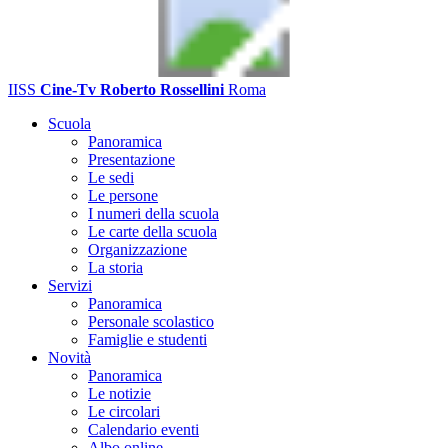
IISS
Cine-Tv Roberto Rossellini
Roma
Scuola
Panoramica
Presentazione
Le sedi
Le persone
I numeri della scuola
Le carte della scuola
Organizzazione
La storia
Servizi
Panoramica
Personale scolastico
Famiglie e studenti
Novità
Panoramica
Le notizie
Le circolari
Calendario eventi
Albo online