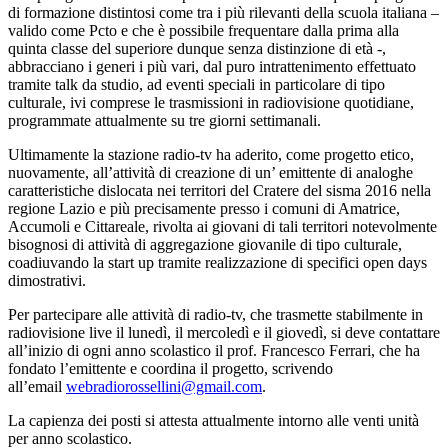
di formazione distintosi come tra i più rilevanti della scuola italiana –
valido come Pcto e che è possibile frequentare dalla prima alla
quinta classe del superiore dunque senza distinzione di età -,
abbracciano i generi i più vari, dal puro intrattenimento effettuato
tramite talk da studio, ad eventi speciali in particolare di tipo
culturale, ivi comprese le trasmissioni in radiovisione quotidiane,
programmate attualmente su tre giorni settimanali.
Ultimamente la stazione radio-tv ha aderito, come progetto etico,
nuovamente, all’attività di creazione di un’ emittente di analoghe
caratteristiche dislocata nei territori del Cratere del sisma 2016 nella
regione Lazio e più precisamente presso i comuni di Amatrice,
Accumoli e Cittareale, rivolta ai giovani di tali territori notevolmente
bisognosi di attività di aggregazione giovanile di tipo culturale,
coadiuvando la start up tramite realizzazione di specifici open days
dimostrativi.
Per partecipare alle attività di radio-tv, che trasmette stabilmente in
radiovisione live il lunedì, il mercoledì e il giovedì, si deve contattare
all’inizio di ogni anno scolastico il prof. Francesco Ferrari, che ha
fondato l’emittente e coordina il progetto, scrivendo
all’email
webradiorossellini@gmail.com
.
La capienza dei posti si attesta attualmente intorno alle venti unità
per anno scolastico.