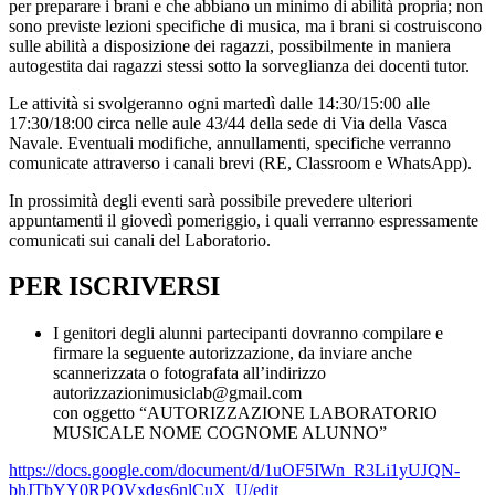
per preparare i brani e che abbiano un minimo di abilità propria; non
sono previste lezioni specifiche di musica, ma i brani si costruiscono
sulle abilità a disposizione dei ragazzi, possibilmente in maniera
autogestita dai ragazzi stessi sotto la sorveglianza dei docenti tutor.
Le attività si svolgeranno ogni martedì dalle 14:30/15:00 alle
17:30/18:00 circa nelle aule 43/44 della sede di Via della Vasca
Navale. Eventuali modifiche, annullamenti, specifiche verranno
comunicate attraverso i canali brevi (RE, Classroom e WhatsApp).
In prossimità degli eventi sarà possibile prevedere ulteriori
appuntamenti il giovedì pomeriggio, i quali verranno espressamente
comunicati sui canali del Laboratorio.
PER ISCRIVERSI
I genitori degli alunni partecipanti dovranno compilare e
firmare la seguente autorizzazione, da inviare anche
scannerizzata o fotografata all’indirizzo
autorizzazionimusiclab@gmail.com
con oggetto “AUTORIZZAZIONE LABORATORIO
MUSICALE NOME COGNOME ALUNNO”
https://docs.google.com/document/d/1uOF5IWn_R3Li1yUJQN-
bhJTbYY0RPQVxdgs6nlCuX_U/edit