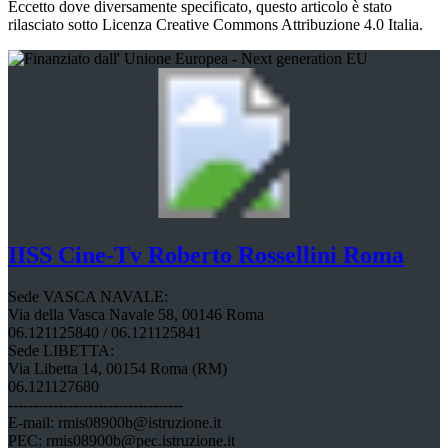
Eccetto dove diversamente specificato, questo articolo è stato
rilasciato sotto Licenza Creative Commons Attribuzione 4.0 Italia.
IISS
Cine-Tv Roberto Rossellini
Roma
Sede VASCA NAVALE:
Via della Vasca Navale 58, 00146 Roma
06.121125840 / 06.121125841
Sede LIBETTA:
Via Libetta 14, 00154 Roma (RM)
06.121127680
-----------------------------------
E-mail: rmis08900b@istruzione.it
PEC: rmis08900b@pec.istruzione.it