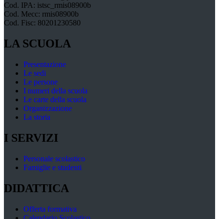
Cod. IPA: istsc_rmis08900b
Cod. Mecc: rmis08900b
Cod. Fisc: 80201230580
LA SCUOLA
Presentazione
Le sedi
Le persone
I numeri della scuola
Le carte della scuola
Organizzazione
La storia
I SERVIZI
Personale scolastico
Famiglie e studenti
DIDATTICA
Offerta formativa
Calendario Scolastico