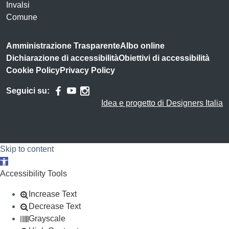
Invalsi
Comune
Amministrazione Trasparente
Albo online
Dichiarazione di accessibilità
Obiettivi di accessibilità
Cookie Policy
Privacy Policy
Seguici su:
Idea e progetto di Designers Italia
Skip to content
Open toolbar
Accessibility Tools
Increase Text
Decrease Text
Grayscale