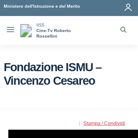
Vai ai contenuti
Vai al menu di navigazione
Vai al footer
Ministero dell'Istruzione e del Merito
IISS
Cine-Tv Roberto
Rossellini
Fondazione ISMU –
Vincenzo Cesareo
Stampa / Condividi