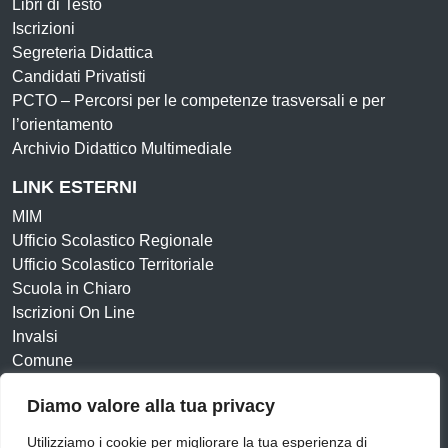
Libri di Testo
Iscrizioni
Segreteria Didattica
Candidati Privatisti
PCTO – Percorsi per le competenze trasversali e per
l’orientamento
Archivio Didattico Multimediale
LINK ESTERNI
MIM
Ufficio Scolastico Regionale
Ufficio Scolastico Territoriale
Scuola in Chiaro
Iscrizioni On Line
Invalsi
Comune
Diamo valore alla tua privacy
Amministrazione Trasparente
Albo online
Dichiarazione di accessibilità
Obiettivi di accessibilità
Utilizziamo i cookie per migliorare la tua esperienza di