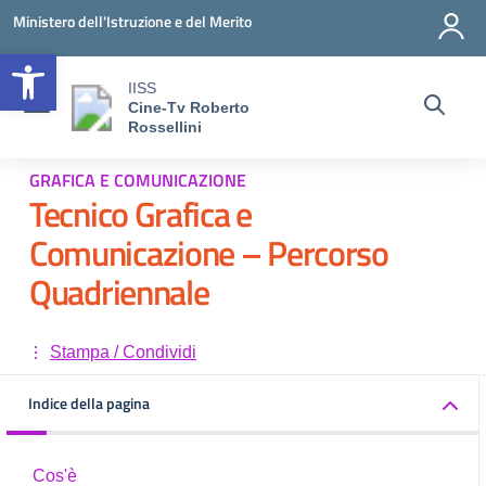
Vai ai contenuti
Vai al menu di navigazione
Vai al footer
Ministero dell'Istruzione e del Merito
Open toolbar
IISS
Cine-Tv Roberto
Rossellini
GRAFICA E COMUNICAZIONE
Tecnico Grafica e
Comunicazione – Percorso
Quadriennale
Stampa / Condividi
Indice della pagina
Cos'è