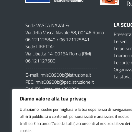
R
LA SCU
Sede VASCA NAVALE:
Via della Vasca Navale 58, 00146 Roma
Presenta
06.121125840 / 06.121125841
Le sedi
Sede LIBETTA:
Le perso
Via Libetta 14, 00154 Roma (RM)
I numeri 
06.121127680
Le carte 
-----------------------------------
Organizz
E-mail: rmis08900b@istruzione.it
La storia
PEC: rmis08900b@pec.istruzione.it
Cod. IPA: istsc_rmis08900b
Cod. Mecc: rmis08900b
Diamo valore alla tua privacy
Cod. Fisc: 80201230580
Utilizziamo i cookie per migliorare la tua esperienza di navigazione
offrirti pubblicità o contenuti personalizzati e analizzare il nostro
traffico. Cliccando “Accetta tutti”, acconsenti al nostro utilizzo dei
cookie.