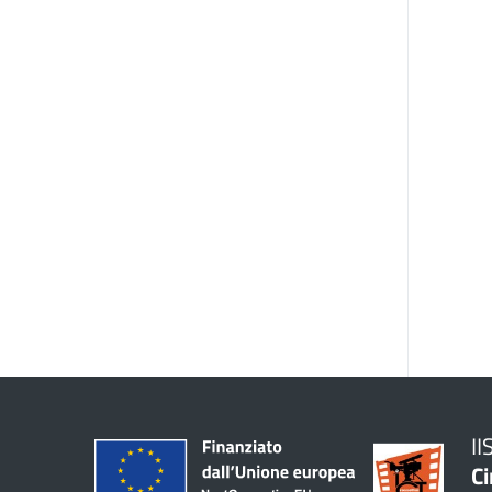
II
Ci