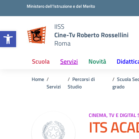
Vai ai contenuti
Vai al menu di navigazione
Vai al footer
Ministero dell'Istruzione e del Merito
IISS
Open toolbar
Cine-Tv Roberto Rossellini
Roma
Scuola
Servizi
Novità
Didattic
Home
Percorsi di
Scuola Se
Servizi
Studio
grado
CINEMA, TV E DIGITAL 
ITS AC