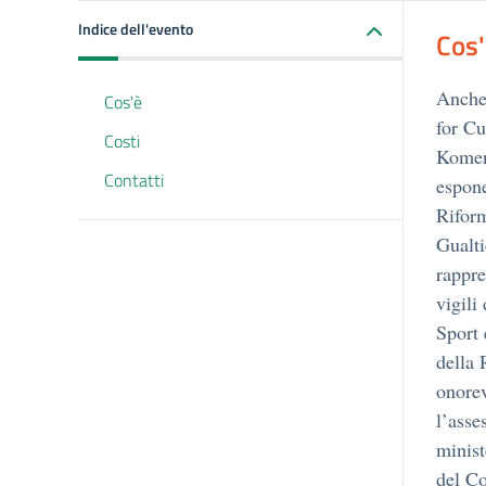
Indice dell'evento
Cos
Anche 
Cos'è
for Cu
Costi
Komen 
Contatti
espone
Riform
Gualti
rappre
vigili
Sport
della 
onore
l’asse
minist
del Co