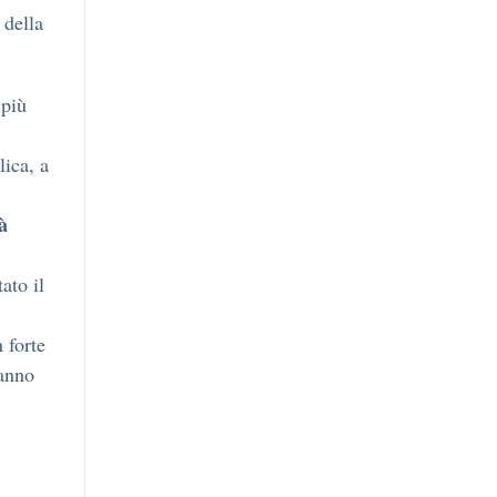
 della
più
lica, a
à
ato il
 forte
 anno