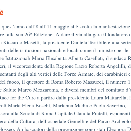
'è
quest’anno dall’8 all’11 maggio si è svolta la manifestazione
re’ alla sua 26^ Edizione. A dare il via alla gara il fondatore 
Riccardo Masetti, la presidente Daniela Terribile e una serie
nti delle istituzioni nazionali e locali come il ministro per le
e Istituzionali Maria Elisabetta Alberti Casellati, il sindaco 
eri, il vicepresidente della Regione Lazio Roberta Angelilli, d
sentanti degli alti vertici delle Forze Armate, dei carabinieri e
 del fuoco, il questore di Roma Roberto Massucci, il numero 1
 e Salute Marco Mezzaroma, e diversi membri del comitato d’
Race for the Cure a partire dalla presidente Laura Mattarella, l
voli Maria Elena Boschi, Marianna Madia e Paola Severino,
ssora alla Scuola di Roma Capitale Claudia Pratelli, esponenti
ero della Cultura, dell’ospedale Gemelli e del Parco Archeol
losseo. Ambasciatori della prevenzione sono stati Eleonora D