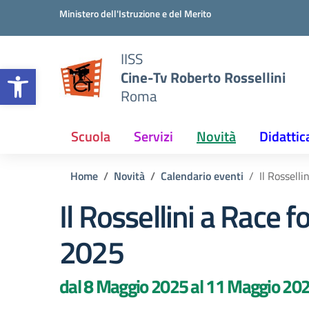
Vai ai contenuti
Vai al menu di navigazione
Vai al footer
Ministero dell'Istruzione e del Merito
IISS
Open toolbar
Cine-Tv Roberto Rossellini
Roma
Scuola
Servizi
Novità
Didattic
Home
Novità
Calendario eventi
Il Rossell
Il Rossellini a Race f
2025
dal 8 Maggio 2025 al 11 Maggio 20