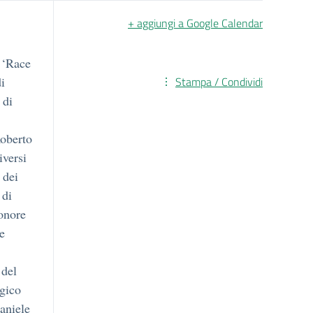
+ aggiungi a Google Calendar
 ‘Race
di
Stampa / Condividi
 di
Roberto
iversi
 dei
 di
onore
e
 del
ogico
aniele