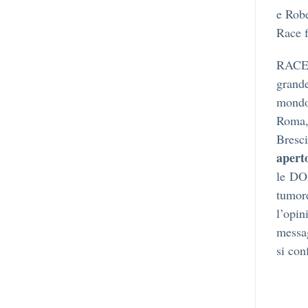
e Robe
Race f
RACE 
grande
mondo.
Roma, 
Bresc
aperto
le DO
tumore
l’opin
messag
si con