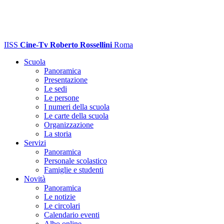
IISS
Cine-Tv Roberto Rossellini
Roma
Scuola
Panoramica
Presentazione
Le sedi
Le persone
I numeri della scuola
Le carte della scuola
Organizzazione
La storia
Servizi
Panoramica
Personale scolastico
Famiglie e studenti
Novità
Panoramica
Le notizie
Le circolari
Calendario eventi
Albo online