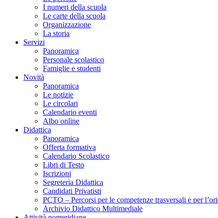
I numeri della scuola
Le carte della scuola
Organizzazione
La storia
Servizi
Panoramica
Personale scolastico
Famiglie e studenti
Novità
Panoramica
Le notizie
Le circolari
Calendario eventi
Albo online
Didattica
Panoramica
Offerta formativa
Calendario Scolastico
Libri di Testo
Iscrizioni
Segreteria Didattica
Candidati Privatisti
PCTO – Percorsi per le competenze trasversali e per l’or
Archivio Didattico Multimediale
Attività pomeridiane