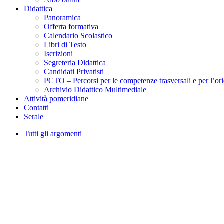
Didattica
Panoramica
Offerta formativa
Calendario Scolastico
Libri di Testo
Iscrizioni
Segreteria Didattica
Candidati Privatisti
PCTO – Percorsi per le competenze trasversali e per l’or
Archivio Didattico Multimediale
Attività pomeridiane
Contatti
Serale
Tutti gli argomenti