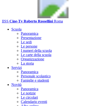
IISS
Cine-Tv Roberto Rossellini
Roma
Scuola
Panoramica
Presentazione
Le sedi
Le persone
I numeri della scuola
Le carte della scuola
Organizzazione
La storia
Servizi
Panoramica
Personale scolastico
Famiglie e studenti
Novità
Panoramica
Le notizie
Le circolari
Calendario eventi
Albo online