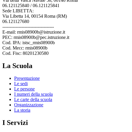
Via della Vasca Navale 58, 00146 Roma
06.121125840 / 06.121125841
Sede LIBETTA:
Via Libetta 14, 00154 Roma (RM)
06.121127680
-----------------------------------
E-mail: rmis08900b@istruzione.it
PEC: rmis08900b@pec.istruzione.it
Cod. IPA: istsc_rmis08900b
Cod. Mecc: rmis08900b
Cod. Fisc: 80201230580
La Scuola
Presentazione
Le sedi
Le persone
I numeri della scuola
Le carte della scuola
Organizzazione
La storia
I Servizi