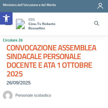
Vai ai contenuti
Vai al menu di navigazione
Vai al footer
Ministero dell'Istruzione e del Merito
Open toolbar
IISS
Cine-Tv Roberto
Rossellini
Circolare 26
CONVOCAZIONE ASSEMBLEA
SINDACALE PERSONALE
DOCENTE E ATA 1 OTTOBRE
2025
26/09/2025
Personale scolastico