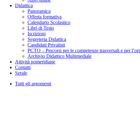
Didattica
Panoramica
Offerta formativa
Calendario Scolastico
Libri di Testo
Iscrizioni
Segreteria Didattica
Candidati Privatisti
PCTO – Percorsi per le competenze trasversali e per l’or
Archivio Didattico Multimediale
Attività pomeridiane
Contatti
Serale
Tutti gli argomenti