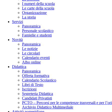
I numeri della scuola
Le carte della scuola
Organizzazione
La storia
Servizi
Panoramica
Personale scolastico
Famiglie e studenti
Novità
Panoramica
Le notizie
Le circolari
Calendario eventi
Albo online
Didattica
Panoramica
Offerta formativa
Calendario Scolastico
Libri di Testo
Iscrizioni
Segreteria Didattica
Candidati Privatisti
PCTO – Percorsi per le competenze trasversali e per l’or
Archivio Didattico Multimediale
Attività pomeridiane