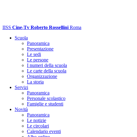
IISS
Cine-Tv Roberto Rossellini
Roma
Scuola
Panoramica
Presentazione
Le sedi
Le persone
I numeri della scuola
Le carte della scuola
Organizzazione
La storia
Servizi
Panoramica
Personale scolastico
Famiglie e studenti
Novità
Panoramica
Le notizie
Le circolari
Calendario eventi
Albo online