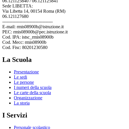
06.121125840 / 06.121125841
Sede LIBETTA:
Via Libetta 14, 00154 Roma (RM)
06.121127680
-----------------------------------
E-mail: rmis08900b@istruzione.it
PEC: rmis08900b@pec.istruzione.it
Cod. IPA: istsc_rmis08900b
Cod. Mecc: rmis08900b
Cod. Fisc: 80201230580
La Scuola
Presentazione
Le sedi
Le persone
I numeri della scuola
Le carte della scuola
Organizzazione
La storia
I Servizi
Personale scolastico