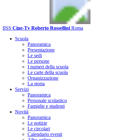
IISS
Cine-Tv Roberto Rossellini
Roma
Scuola
Panoramica
Presentazione
Le sedi
Le persone
I numeri della scuola
Le carte della scuola
Organizzazione
La storia
Servizi
Panoramica
Personale scolastico
Famiglie e studenti
Novità
Panoramica
Le notizie
Le circolari
Calendario eventi
Albo online