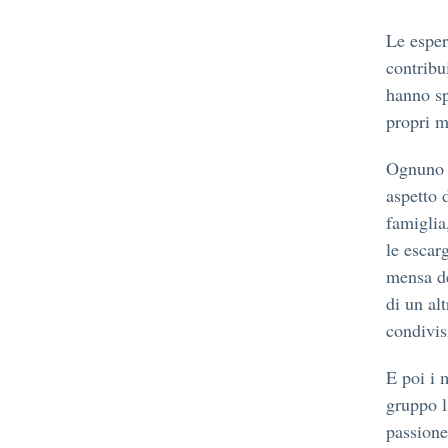
Le esper
contribu
hanno sp
propri m
Ognuno a
aspetto 
famiglia
le escar
mensa de
di un al
condivis
E poi i 
gruppo l
passione