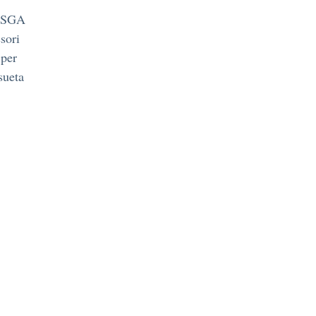
 DSGA
sori
 per
sueta