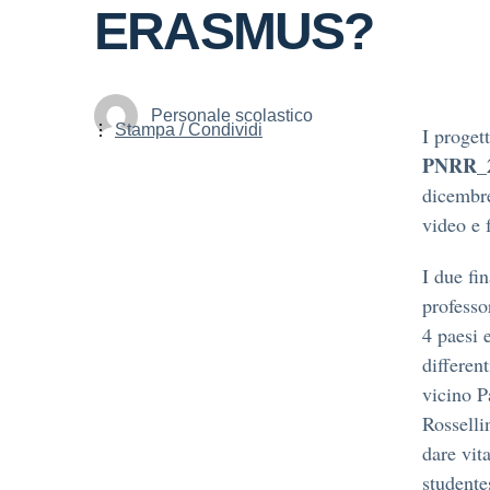
ERASMUS?
Personale scolastico
Stampa / Condividi
I proget
PNRR_2
dicembre
video e 
I due fi
professo
4 paesi 
differen
vicino P
Rosselli
dare vit
studente