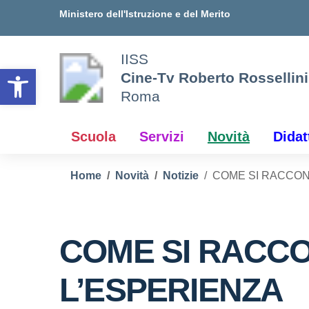
Vai ai contenuti
Vai al menu di navigazione
Vai al footer
Ministero dell'Istruzione e del Merito
IISS
Open toolbar
Cine-Tv Roberto Rossellini
Roma
Scuola
Servizi
Novità
Didat
Home
Novità
Notizie
COME SI RACCON
COME SI RACC
L’ESPERIENZA