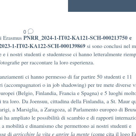
0
PNRR_2024-1-IT02-KA121-SCH-000213750 e
ti Erasmus
023-1-IT02-KA122-SCH-000139869
si sono conclusi nel m
 e i nostri studenti e studentesse ci hanno letteralmente riemp
fotografie per raccontare la loro esperienza.
nanziamenti ci hanno permesso di far partire 50 studenti e 11
ri (accompagnatori o in job shadowing) per tre mete diverse v
europei (Belgio, Finlandia, Francia e Spagna) e 5 luoghi molt
ti tra loro. Da Joensuu, cittadina della Finlandia, a St. Maur q
arigi, a Marsiglia, a Zaragoza, al Parlamento europeo di Bruxe
ni ha ampliato le possibilità di scambio e di rapporti internazi
a a mobilità e dinamismo che permettono ai nostri studenti e
sse di
arricchire la vita e aprire la mente
(come cita il logo E