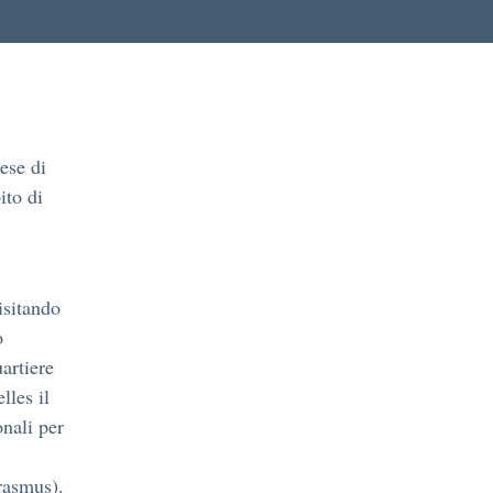
ese di
ito di
isitando
o
uartiere
lles il
onali per
rasmus).