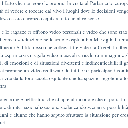
 il fatto che non sono le proprie; la visita al Parlamento europ
ità di vedere e toccare dal vivo i luoghi dove le decisioni veng
dove essere europeo acquista tutto un altro senso.
i e le ragazze ci offrono video personali e video che sono stati
ti come esercitazione nelle scuole ospitanti: a Marsiglia il tem
imento è il filo rosso che collega i tre video; a Creteil la liber
i esprimersi ci regala video musicali e ricchi di immagini e 
di, di emozioni e di situazioni divertenti e indimenticabili; il 
ci propone un video realizzato da tutti e 6 i partecipanti con i
di vita dalla loro scuola ospitante che ha spazi e regole molto
tra.
o enorme e bellissimo che ci apre al mondo e che ci porta in 
ne di internazionalizzazione spalancando scenari e possibilità
lunni e alunne che hanno saputo sfruttare la situazione per cre
rsi.