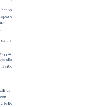
, hanno
ropea e
re i
.
 da un
ssaggia
gia alla
il cibo
lli di
 con
iù belle