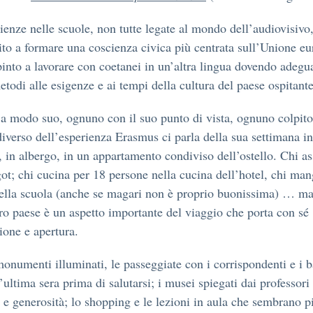
ienze nelle scuole, non tutte legate al mondo dell’audiovisivo
ito a formare una coscienza civica più centrata sull’Unione eu
into a lavorare con coetanei in un’altra lingua dovendo adegua
etodi alle esigenze e ai tempi della cultura del paese ospitante
 modo suo, ognuno con il suo punto di vista, ognuno colpito
diverso dell’esperienza Erasmus ci parla della sua settimana in
, in albergo, in un appartamento condiviso dell’ostello. Chi a
got; chi cucina per 18 persone nella cucina dell’hotel, chi man
lla scuola (anche se magari non è proprio buonissima) … ma 
tro paese è un aspetto importante del viaggio che porta con sé
ione e apertura.
monumenti illuminati, le passeggiate con i corrispondenti e i ba
’ultima sera prima di salutarsi; i musei spiegati dai professori
 e generosità; lo shopping e le lezioni in aula che sembrano p