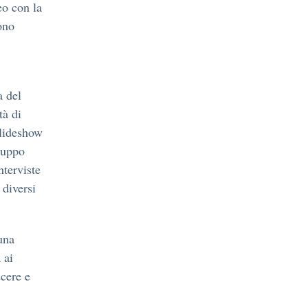
eo con la
ono
a del
tà di
slideshow
gruppo
nterviste
 diversi
una
 ai
scere e