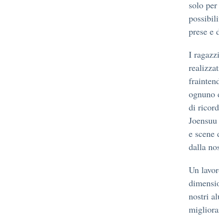
solo per
possibil
prese e 
I ragazz
realizza
fraintend
ognuno d
di ricor
Joensuu 
e scene 
dalla nos
Un lavor
dimensio
nostri a
migliora