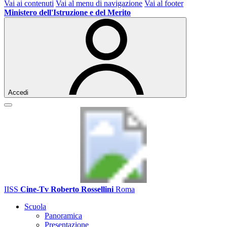
Vai ai contenuti
Vai al menu di navigazione
Vai al footer
Ministero dell'Istruzione e del Merito
Accedi
IISS
Cine-Tv Roberto Rossellini
Roma
Scuola
Panoramica
Presentazione