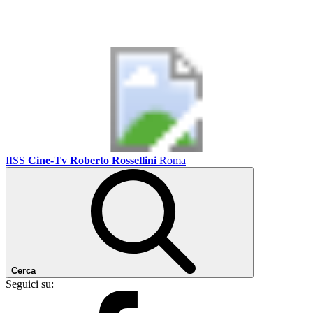
IISS
Cine-Tv Roberto Rossellini
Roma
Cerca
Seguici su: