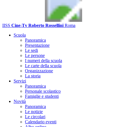
IISS
Cine-Tv Roberto Rossellini
Roma
Scuola
Panoramica
Presentazione
Le sedi
Le persone
I numeri della scuola
Le carte della scuola
Organizzazione
La storia
Servizi
Panoramica
Personale scolastico
Famiglie e studenti
Novità
Panoramica
Le notizie
Le circolari
Calendario eventi
Albo online