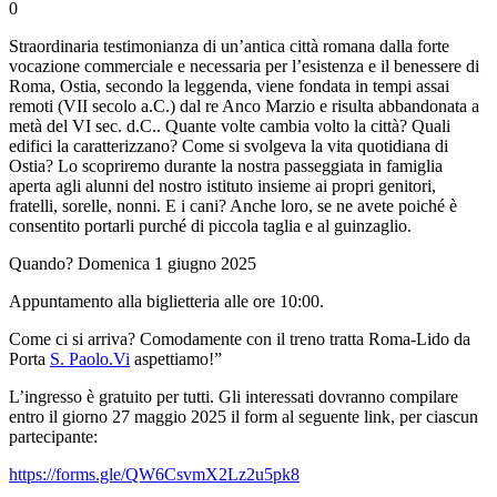
0
Straordinaria testimonianza di un’antica città romana dalla forte
vocazione commerciale e necessaria per l’esistenza e il benessere di
Roma, Ostia, secondo la leggenda, viene fondata in tempi assai
remoti (VII secolo a.C.) dal re Anco Marzio e risulta abbandonata a
metà del VI sec. d.C.. Quante volte cambia volto la città? Quali
edifici la caratterizzano? Come si svolgeva la vita quotidiana di
Ostia? Lo scopriremo durante la nostra passeggiata in famiglia
aperta agli alunni del nostro istituto insieme ai propri genitori,
fratelli, sorelle, nonni. E i cani? Anche loro, se ne avete poiché è
consentito portarli purché di piccola taglia e al guinzaglio.
Quando? Domenica 1 giugno 2025
Appuntamento alla biglietteria alle ore 10:00.
Come ci si arriva? Comodamente con il treno tratta Roma-Lido da
Porta
S. Paolo.Vi
aspettiamo!”
L’ingresso è gratuito per tutti. Gli interessati dovranno compilare
entro il giorno 27 maggio 2025 il form al seguente link, per ciascun
partecipante:
https://forms.gle/QW6CsvmX2Lz2u5pk8