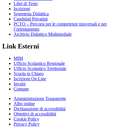
Libri di Testo
Iscrizioni
Segreteria Didattica
Candidati Privatisti
PCTO – Percorsi per le competenze trasversali e per
l’orientamento
Archivio Didattico Multimediale
Link Esterni
MIM
Ufficio Scolastico Regionale
Ufficio Scolastico Territoriale
Scuola in Chiaro
Iscrizioni On Line
Invalsi
Comune
Amministrazione Trasparente
Albo online
Dichiarazione di accessibilità
Obiettivi di accessibilità
Cookie Policy
Privacy Policy