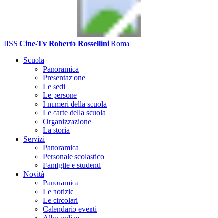
IISS
Cine-Tv Roberto Rossellini
Roma
Scuola
Panoramica
Presentazione
Le sedi
Le persone
I numeri della scuola
Le carte della scuola
Organizzazione
La storia
Servizi
Panoramica
Personale scolastico
Famiglie e studenti
Novità
Panoramica
Le notizie
Le circolari
Calendario eventi
Albo online