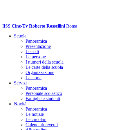
IISS
Cine-Tv Roberto Rossellini
Roma
Scuola
Panoramica
Presentazione
Le sedi
Le persone
I numeri della scuola
Le carte della scuola
Organizzazione
La storia
Servizi
Panoramica
Personale scolastico
Famiglie e studenti
Novità
Panoramica
Le notizie
Le circolari
Calendario eventi
Albo online