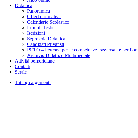
Didattica
Panoramica
Offerta formativa
Calendario Scolastico
Libri di Testo
Iscrizioni
Segreteria Didattica
Candidati Privatisti
PCTO – Percorsi per le competenze trasversali e per l’or
Archivio Didattico Multimediale
Attività pomeridiane
Contatti
Serale
Tutti gli argomenti