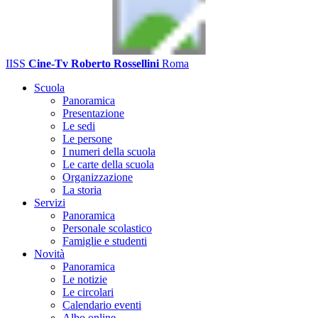
IISS
Cine-Tv Roberto Rossellini
Roma
Scuola
Panoramica
Presentazione
Le sedi
Le persone
I numeri della scuola
Le carte della scuola
Organizzazione
La storia
Servizi
Panoramica
Personale scolastico
Famiglie e studenti
Novità
Panoramica
Le notizie
Le circolari
Calendario eventi
Albo online