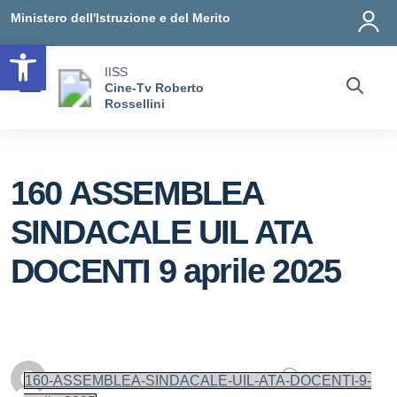
Vai ai contenuti
Vai al menu di navigazione
Vai al footer
Ministero dell'Istruzione e del Merito
Open toolbar
IISS
Cine-Tv Roberto
Rossellini
160 ASSEMBLEA
SINDACALE UIL ATA
DOCENTI 9 aprile 2025
Personale scolastico
0
160-ASSEMBLEA-SINDACALE-UIL-ATA-DOCENTI-9-