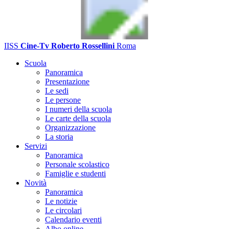
IISS
Cine-Tv Roberto Rossellini
Roma
Scuola
Panoramica
Presentazione
Le sedi
Le persone
I numeri della scuola
Le carte della scuola
Organizzazione
La storia
Servizi
Panoramica
Personale scolastico
Famiglie e studenti
Novità
Panoramica
Le notizie
Le circolari
Calendario eventi
Albo online