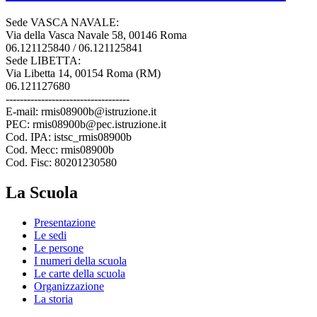
Sede VASCA NAVALE:
Via della Vasca Navale 58, 00146 Roma
06.121125840 / 06.121125841
Sede LIBETTA:
Via Libetta 14, 00154 Roma (RM)
06.121127680
-----------------------------------
E-mail: rmis08900b@istruzione.it
PEC: rmis08900b@pec.istruzione.it
Cod. IPA: istsc_rmis08900b
Cod. Mecc: rmis08900b
Cod. Fisc: 80201230580
La Scuola
Presentazione
Le sedi
Le persone
I numeri della scuola
Le carte della scuola
Organizzazione
La storia