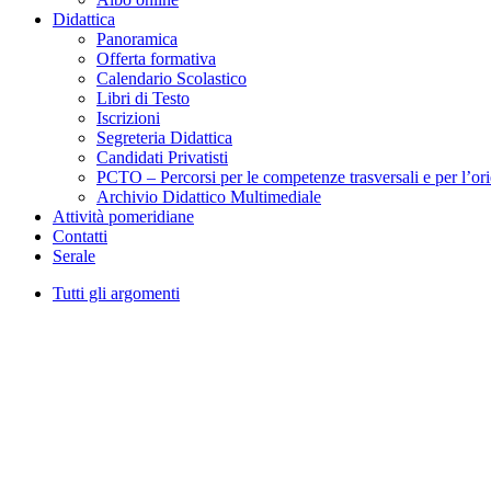
Didattica
Panoramica
Offerta formativa
Calendario Scolastico
Libri di Testo
Iscrizioni
Segreteria Didattica
Candidati Privatisti
PCTO – Percorsi per le competenze trasversali e per l’or
Archivio Didattico Multimediale
Attività pomeridiane
Contatti
Serale
Tutti gli argomenti