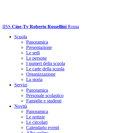
IISS
Cine-Tv Roberto Rossellini
Roma
Scuola
Panoramica
Presentazione
Le sedi
Le persone
I numeri della scuola
Le carte della scuola
Organizzazione
La storia
Servizi
Panoramica
Personale scolastico
Famiglie e studenti
Novità
Panoramica
Le notizie
Le circolari
Calendario eventi
Albo online