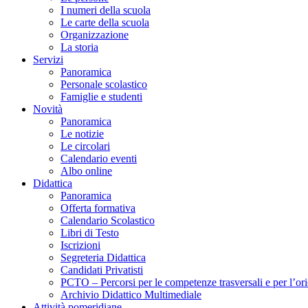
I numeri della scuola
Le carte della scuola
Organizzazione
La storia
Servizi
Panoramica
Personale scolastico
Famiglie e studenti
Novità
Panoramica
Le notizie
Le circolari
Calendario eventi
Albo online
Didattica
Panoramica
Offerta formativa
Calendario Scolastico
Libri di Testo
Iscrizioni
Segreteria Didattica
Candidati Privatisti
PCTO – Percorsi per le competenze trasversali e per l’or
Archivio Didattico Multimediale
Attività pomeridiane