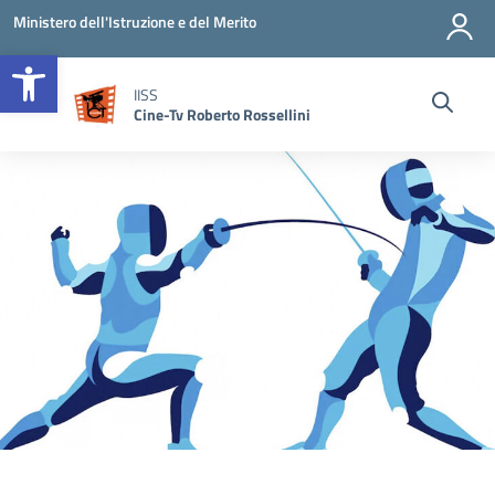
Vai ai contenuti
Vai al menu di navigazione
Vai al footer
Ministero dell'Istruzione e del Merito
Open toolbar
IISS
Cine-Tv Roberto Rossellini