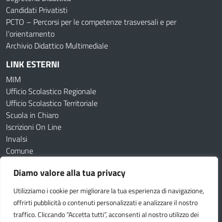
Candidati Privatisti
PCTO – Percorsi per le competenze trasversali e per
l’orientamento
Archivio Didattico Multimediale
LINK ESTERNI
MIM
Ufficio Scolastico Regionale
Ufficio Scolastico Territoriale
Scuola in Chiaro
Iscrizioni On Line
Invalsi
Comune
Diamo valore alla tua privacy
Amministrazione Trasparente
Albo online
Dichiarazione di accessibilità
Obiettivi di accessibilità
Utilizziamo i cookie per migliorare la tua esperienza di navigazione,
Cookie Policy
Privacy Policy
offrirti pubblicità o contenuti personalizzati e analizzare il nostro
traffico. Cliccando “Accetta tutti”, acconsenti al nostro utilizzo dei