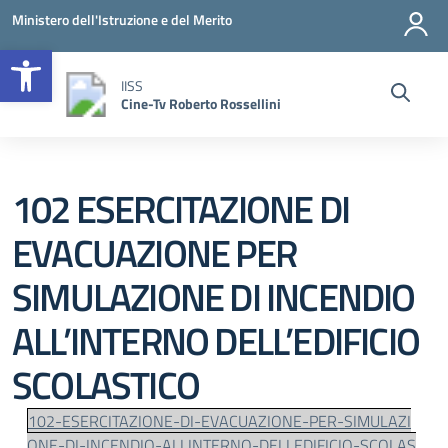
Vai ai contenuti
Vai al menu di navigazione
Vai al footer
Ministero dell'Istruzione e del Merito
Open toolbar
IISS
Cine-Tv Roberto Rossellini
102 ESERCITAZIONE DI
EVACUAZIONE PER
SIMULAZIONE DI INCENDIO
ALL’INTERNO DELL’EDIFICIO
SCOLASTICO
102-ESERCITAZIONE-DI-EVACUAZIONE-PER-SIMULAZI
ONE-DI-INCENDIO-ALLINTERNO-DELLEDIFICIO-SCOLAS