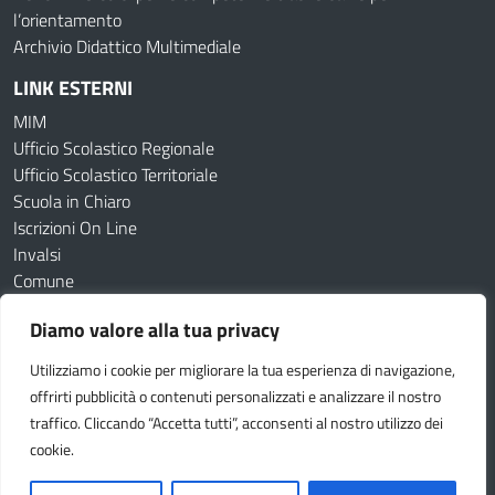
l’orientamento
Archivio Didattico Multimediale
LINK ESTERNI
MIM
Ufficio Scolastico Regionale
Ufficio Scolastico Territoriale
Scuola in Chiaro
Iscrizioni On Line
Invalsi
Comune
Diamo valore alla tua privacy
Amministrazione Trasparente
Albo online
Dichiarazione di accessibilità
Obiettivi di accessibilità
Utilizziamo i cookie per migliorare la tua esperienza di navigazione,
Cookie Policy
Privacy Policy
offrirti pubblicità o contenuti personalizzati e analizzare il nostro
traffico. Cliccando “Accetta tutti”, acconsenti al nostro utilizzo dei
Seguici su:
cookie.
Idea e progetto di Designers Italia