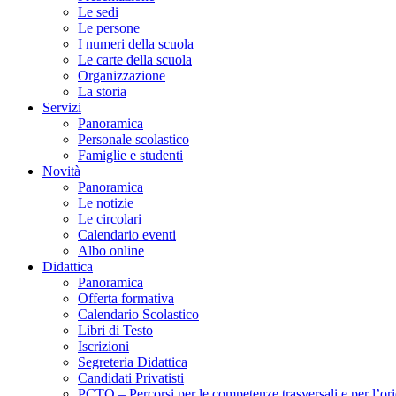
Le sedi
Le persone
I numeri della scuola
Le carte della scuola
Organizzazione
La storia
Servizi
Panoramica
Personale scolastico
Famiglie e studenti
Novità
Panoramica
Le notizie
Le circolari
Calendario eventi
Albo online
Didattica
Panoramica
Offerta formativa
Calendario Scolastico
Libri di Testo
Iscrizioni
Segreteria Didattica
Candidati Privatisti
PCTO – Percorsi per le competenze trasversali e per l’or