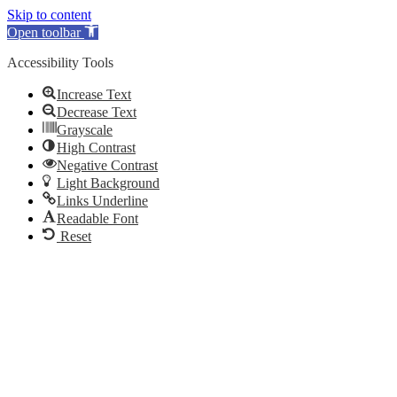
Skip to content
Open toolbar
Accessibility Tools
Increase Text
Decrease Text
Grayscale
High Contrast
Negative Contrast
Light Background
Links Underline
Readable Font
Reset