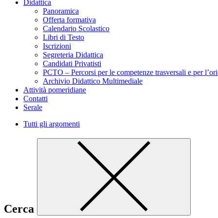
Didattica
Panoramica
Offerta formativa
Calendario Scolastico
Libri di Testo
Iscrizioni
Segreteria Didattica
Candidati Privatisti
PCTO – Percorsi per le competenze trasversali e per l’or
Archivio Didattico Multimediale
Attività pomeridiane
Contatti
Serale
Tutti gli argomenti
Cerca