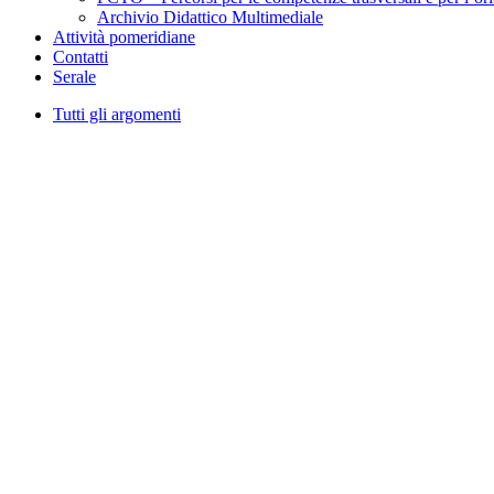
Archivio Didattico Multimediale
Attività pomeridiane
Contatti
Serale
Tutti gli argomenti