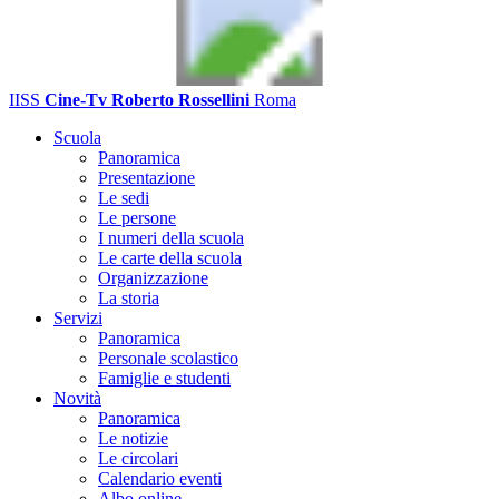
IISS
Cine-Tv Roberto Rossellini
Roma
Scuola
Panoramica
Presentazione
Le sedi
Le persone
I numeri della scuola
Le carte della scuola
Organizzazione
La storia
Servizi
Panoramica
Personale scolastico
Famiglie e studenti
Novità
Panoramica
Le notizie
Le circolari
Calendario eventi
Albo online