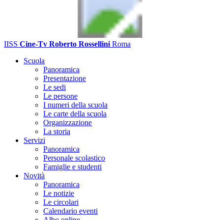
IISS
Cine-Tv Roberto Rossellini
Roma
Scuola
Panoramica
Presentazione
Le sedi
Le persone
I numeri della scuola
Le carte della scuola
Organizzazione
La storia
Servizi
Panoramica
Personale scolastico
Famiglie e studenti
Novità
Panoramica
Le notizie
Le circolari
Calendario eventi
Albo online