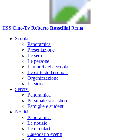
IISS
Cine-Tv Roberto Rossellini
Roma
Scuola
Panoramica
Presentazione
Le sedi
Le persone
I numeri della scuola
Le carte della scuola
Organizzazione
La storia
Servizi
Panoramica
Personale scolastico
Famiglie e studenti
Novità
Panoramica
Le notizie
Le circolari
Calendario eventi
Albo online