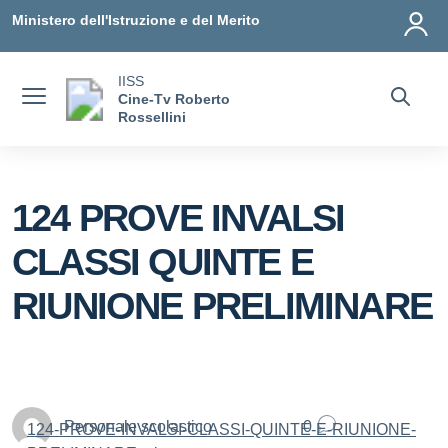
Vai ai contenuti
Vai al menu di navigazione
Vai al footer
Ministero dell'Istruzione e del Merito
IISS
Cine-Tv Roberto
Rossellini
124 PROVE INVALSI
CLASSI QUINTE E
RIUNIONE PRELIMINARE
Personale scolastico
0
124-PROVE-INVALSI-CLASSI-QUINTE-E-RIUNIONE-