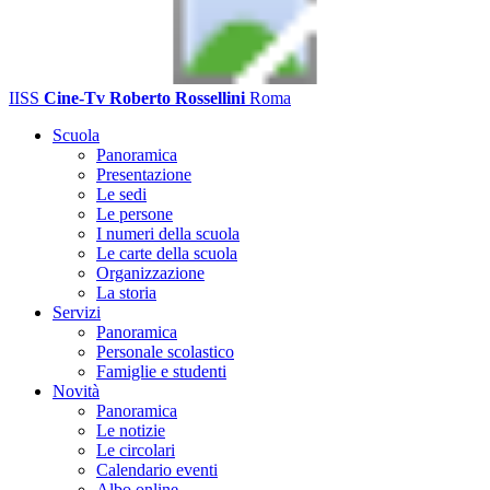
IISS
Cine-Tv Roberto Rossellini
Roma
Scuola
Panoramica
Presentazione
Le sedi
Le persone
I numeri della scuola
Le carte della scuola
Organizzazione
La storia
Servizi
Panoramica
Personale scolastico
Famiglie e studenti
Novità
Panoramica
Le notizie
Le circolari
Calendario eventi
Albo online