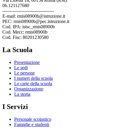
Via Libetta 14, 00154 Roma (RM)
06.121127680
-----------------------------------
E-mail: rmis08900b@istruzione.it
PEC: rmis08900b@pec.istruzione.it
Cod. IPA: istsc_rmis08900b
Cod. Mecc: rmis08900b
Cod. Fisc: 80201230580
La Scuola
Presentazione
Le sedi
Le persone
I numeri della scuola
Le carte della scuola
Organizzazione
La storia
I Servizi
Personale scolastico
Famiglie e studenti