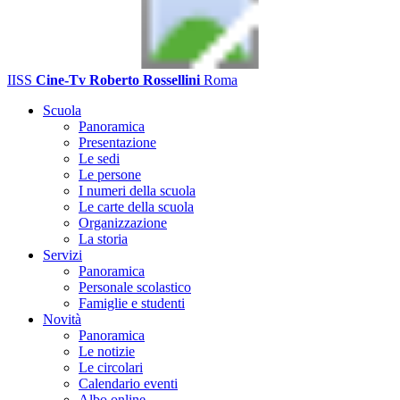
IISS
Cine-Tv Roberto Rossellini
Roma
Scuola
Panoramica
Presentazione
Le sedi
Le persone
I numeri della scuola
Le carte della scuola
Organizzazione
La storia
Servizi
Panoramica
Personale scolastico
Famiglie e studenti
Novità
Panoramica
Le notizie
Le circolari
Calendario eventi
Albo online