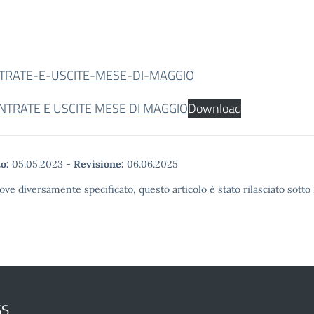
TRATE-E-USCITE-MESE-DI-MAGGIO
ENTRATE E USCITE MESE DI MAGGIO
Download
o:
05.05.2023
-
Revisione:
06.06.2025
ove diversamente specificato, questo articolo è stato rilasciato sott
SS