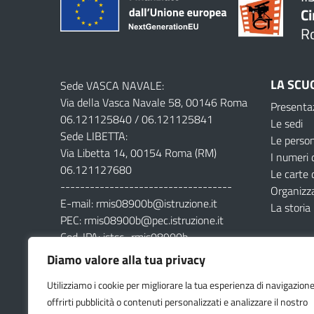
Ci
R
LA SCU
Sede VASCA NAVALE:
Via della Vasca Navale 58, 00146 Roma
Presenta
06.121125840 / 06.121125841
Le sedi
Sede LIBETTA:
Le perso
Via Libetta 14, 00154 Roma (RM)
I numeri 
06.121127680
Le carte 
-----------------------------------
Organizz
E-mail: rmis08900b@istruzione.it
La storia
PEC: rmis08900b@pec.istruzione.it
Cod. IPA: istsc_rmis08900b
Cod. Mecc: rmis08900b
Diamo valore alla tua privacy
Cod. Fisc: 80201230580
Utilizziamo i cookie per migliorare la tua esperienza di navigazione
offrirti pubblicità o contenuti personalizzati e analizzare il nostro