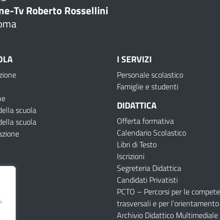
ne-Tv Roberto Rossellini
oma
OLA
I SERVIZI
zione
Personale scolastico
Famiglie e studenti
ne
DIDATTICA
della scuola
Offerta formativa
della scuola
Calendario Scolastico
azione
Libri di Testo
Iscrizioni
Segreteria Didattica
Candidati Privatisti
PCTO – Percorsi per le compet
,
trasversali e per l’orientamento
Archivio Didattico Multimediale