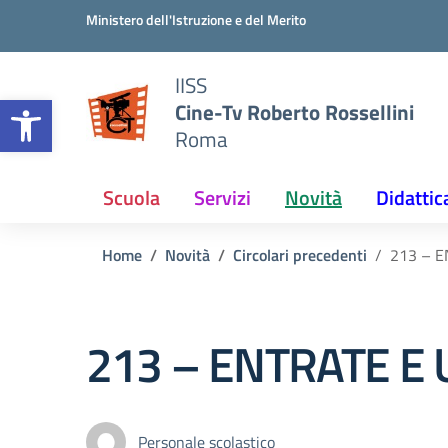
Vai ai contenuti
Vai al menu di navigazione
Vai al footer
Ministero dell'Istruzione e del Merito
IISS
Open toolbar
Cine-Tv Roberto Rossellini
Roma
Scuola
Servizi
Novità
Didattic
Home
Novità
Circolari precedenti
213 – E
213 – ENTRATE E 
Personale scolastico