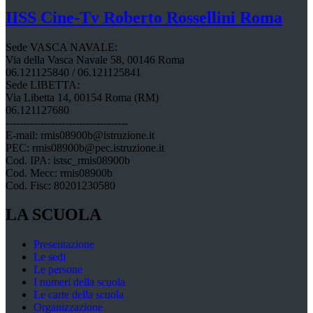
IISS
Cine-Tv Roberto Rossellini
Roma
Sede VASCA NAVALE:
Via della Vasca Navale 58, 00146 Roma
06.121125840 / 06.121125841
Sede LIBETTA:
Via Libetta 14, 00154 Roma (RM)
06.121127680
-----------------------------------
E-mail: rmis08900b@istruzione.it
PEC: rmis08900b@pec.istruzione.it
Cod. IPA: istsc_rmis08900b
Cod. Mecc: rmis08900b
Cod. Fisc: 80201230580
LA SCUOLA
Presentazione
Le sedi
Le persone
I numeri della scuola
Le carte della scuola
Organizzazione