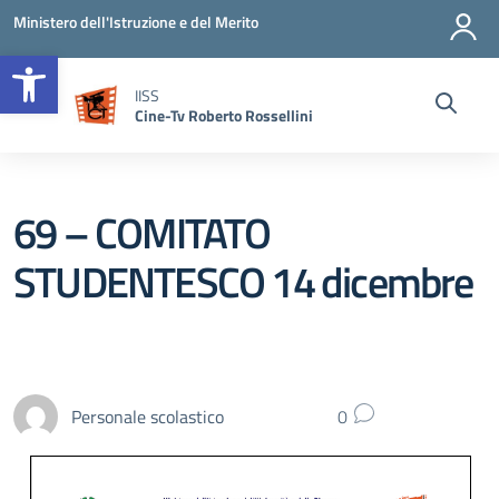
Vai ai contenuti
Vai al menu di navigazione
Vai al footer
Ministero dell'Istruzione e del Merito
Open toolbar
IISS
Cine-Tv Roberto Rossellini
69 – COMITATO
STUDENTESCO 14 dicembre
Personale scolastico
0