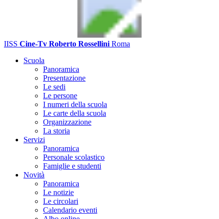
IISS
Cine-Tv Roberto Rossellini
Roma
Scuola
Panoramica
Presentazione
Le sedi
Le persone
I numeri della scuola
Le carte della scuola
Organizzazione
La storia
Servizi
Panoramica
Personale scolastico
Famiglie e studenti
Novità
Panoramica
Le notizie
Le circolari
Calendario eventi
Albo online