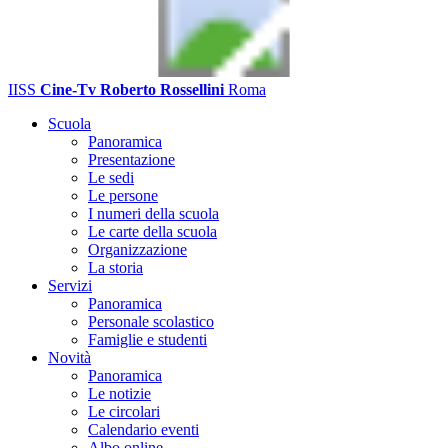
IISS
Cine-Tv Roberto Rossellini
Roma
Scuola
Panoramica
Presentazione
Le sedi
Le persone
I numeri della scuola
Le carte della scuola
Organizzazione
La storia
Servizi
Panoramica
Personale scolastico
Famiglie e studenti
Novità
Panoramica
Le notizie
Le circolari
Calendario eventi
Albo online