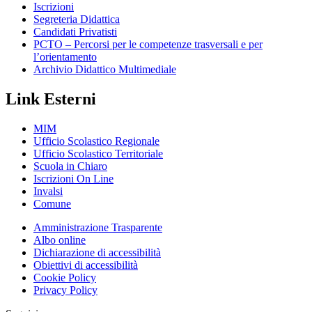
Iscrizioni
Segreteria Didattica
Candidati Privatisti
PCTO – Percorsi per le competenze trasversali e per
l’orientamento
Archivio Didattico Multimediale
Link Esterni
MIM
Ufficio Scolastico Regionale
Ufficio Scolastico Territoriale
Scuola in Chiaro
Iscrizioni On Line
Invalsi
Comune
Amministrazione Trasparente
Albo online
Dichiarazione di accessibilità
Obiettivi di accessibilità
Cookie Policy
Privacy Policy