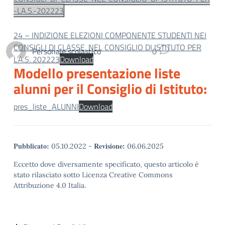
-LA.S.-202223
24 – INDIZIONE ELEZIONI COMPONENTE STUDENTI NEI
CONSIGLI DI CLASSE, NEL CONSIGLIO DI ISTITUTO PER
Personale scolastico
0
L’A.S. 202223
Download
Modello presentazione liste
alunni per il Consiglio di Istituto:
pres_liste_ALUNNI
Download
Pubblicato:
Revisione:
05.10.2022
-
06.06.2025
Eccetto dove diversamente specificato, questo articolo è
stato rilasciato sotto Licenza Creative Commons
Attribuzione 4.0 Italia.