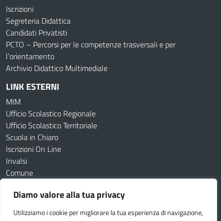
Iscrizioni
Segreteria Didattica
Candidati Privatisti
PCTO – Percorsi per le competenze trasversali e per
l’orientamento
Archivio Didattico Multimediale
LINK ESTERNI
MIM
Ufficio Scolastico Regionale
Ufficio Scolastico Territoriale
Scuola in Chiaro
Iscrizioni On Line
Invalsi
Comune
Diamo valore alla tua privacy
Amministrazione Trasparente
Albo online
Utilizziamo i cookie per migliorare la tua esperienza di navigazione,
Dichiarazione di accessibilità
Obiettivi di accessibilità