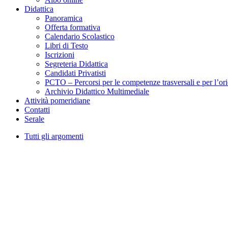
Didattica
Panoramica
Offerta formativa
Calendario Scolastico
Libri di Testo
Iscrizioni
Segreteria Didattica
Candidati Privatisti
PCTO – Percorsi per le competenze trasversali e per l’or
Archivio Didattico Multimediale
Attività pomeridiane
Contatti
Serale
Tutti gli argomenti