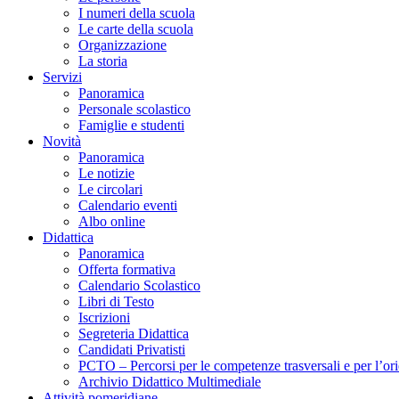
I numeri della scuola
Le carte della scuola
Organizzazione
La storia
Servizi
Panoramica
Personale scolastico
Famiglie e studenti
Novità
Panoramica
Le notizie
Le circolari
Calendario eventi
Albo online
Didattica
Panoramica
Offerta formativa
Calendario Scolastico
Libri di Testo
Iscrizioni
Segreteria Didattica
Candidati Privatisti
PCTO – Percorsi per le competenze trasversali e per l’or
Archivio Didattico Multimediale
Attività pomeridiane