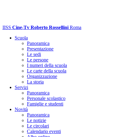
IISS
Cine-Tv Roberto Rossellini
Roma
Scuola
Panoramica
Presentazione
Le sedi
Le persone
I numeri della scuola
Le carte della scuola
Organizzazione
La storia
Servizi
Panoramica
Personale scolastico
Famiglie e studenti
Novità
Panoramica
Le notizie
Le circolari
Calendario eventi
Albo online