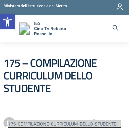
Vai ai contenuti
Vai al menu di navigazione
Vai al footer
Ministero dell'Istruzione e del Merito
Open toolbar
IISS
Cine-Tv Roberto
Rossellini
175 – COMPILAZIONE
CURRICULUM DELLO
STUDENTE
Personale scolastico
0
175-COMPILAZIONE-CURRICULUM-DELLO-STUDENTE-1