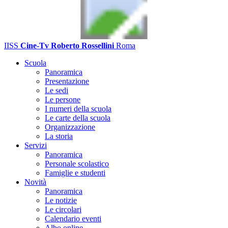
IISS
Cine-Tv Roberto Rossellini
Roma
Scuola
Panoramica
Presentazione
Le sedi
Le persone
I numeri della scuola
Le carte della scuola
Organizzazione
La storia
Servizi
Panoramica
Personale scolastico
Famiglie e studenti
Novità
Panoramica
Le notizie
Le circolari
Calendario eventi
Albo online