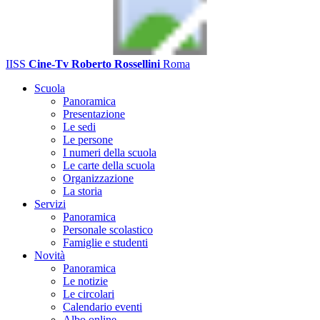
IISS
Cine-Tv Roberto Rossellini
Roma
Scuola
Panoramica
Presentazione
Le sedi
Le persone
I numeri della scuola
Le carte della scuola
Organizzazione
La storia
Servizi
Panoramica
Personale scolastico
Famiglie e studenti
Novità
Panoramica
Le notizie
Le circolari
Calendario eventi
Albo online