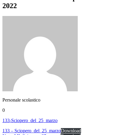
2022
Personale scolastico
0
133-Sciopero_del_25_marzo
133 – Sciopero_del_25_marzo
Download